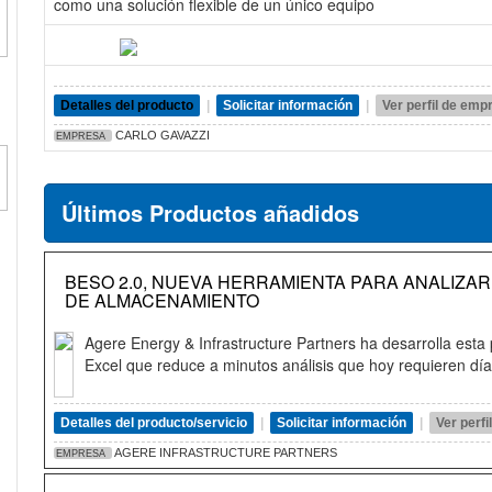
como una solución flexible de un único equipo
Detalles del producto
|
Solicitar información
|
Ver perfil de emp
CARLO GAVAZZI
EMPRESA
Últimos Productos añadidos
BESO 2.0, NUEVA HERRAMIENTA PARA ANALIZA
DE ALMACENAMIENTO
Agere Energy & Infrastructure Partners ha desarrolla esta 
Excel que reduce a minutos análisis que hoy requieren dí
Detalles del producto/servicio
|
Solicitar información
|
Ver perf
AGERE INFRASTRUCTURE PARTNERS
EMPRESA