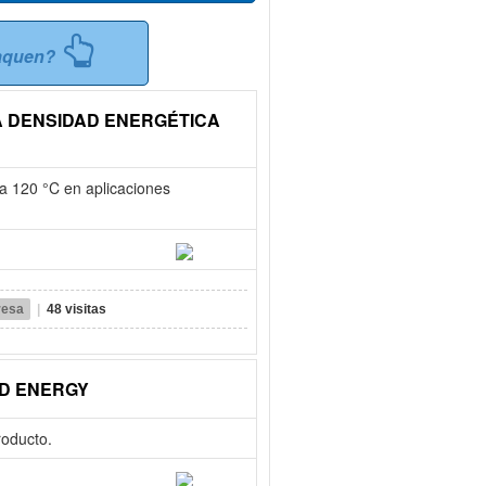
taquen?
A DENSIDAD ENERGÉTICA
ta 120 °C en aplicaciones
resa
|
48 visitas
ED ENERGY
roducto.