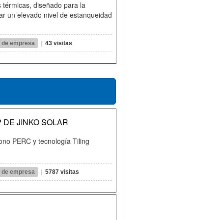
s térmicas, diseñado para la
ar un elevado nivel de estanqueidad
il de empresa
|
43 visitas
 DE JINKO SOLAR
Mono PERC y tecnología Tiling
il de empresa
|
5787 visitas