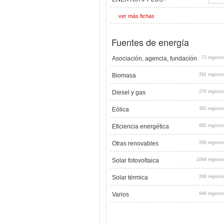
ver más fichas
Fuentes de energía
Asociación, agencia, fundación
72 registro
Biomasa
291 registro
Diesel y gas
270 registro
Eólica
362 registro
Eficiencia energética
885 registro
Otras renovables
289 registro
Solar fotovoltaica
1094 registro
Solar térmica
268 registro
Varios
948 registro