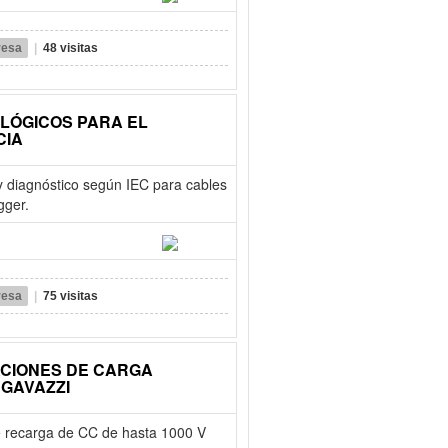
resa
|
48 visitas
LÓGICOS PARA EL
CIA
 diagnóstico según IEC para cables
gger.
resa
|
75 visitas
ACIONES DE CARGA
 GAVAZZI
 de recarga de CC de hasta 1000 V