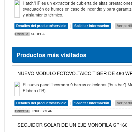
Hatch/HP es un extractor de cubierta de altas prestacione
evacuación de humos en caso de incendio y para garantiz
y aislamiento térmico.
Detalles del producto/servicio
|
Solicitar información
|
Ver perf
SODECA
EMPRESA
Productos más visitados
NUEVO MÓDULO FOTOVOLTAICO TIGER DE 460 WP
El nuevo panel incorpora 9 barras colectoras (‘bus bar’) 
Ribbon (TR).
Detalles del producto/servicio
|
Solicitar información
|
Ver perf
JINKO SOLAR
EMPRESA
SEGUIDOR SOLAR DE UN EJE MONOFILA SP160