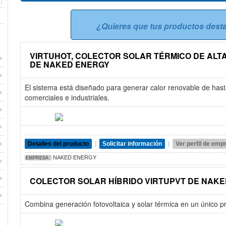
¿Quieres que tus productos des
VIRTUHOT, COLECTOR SOLAR TÉRMICO DE ALT
s
DE NAKED ENERGY
s
El sistema está diseñado para generar calor renovable de has
s
comerciales e industriales.
s
s
Detalles del producto
|
Solicitar información
|
Ver perfil de emp
s
NAKED ENERGY
EMPRESA
s
COLECTOR SOLAR HÍBRIDO VIRTUPVT DE NAK
s
s
Combina generación fotovoltaica y solar térmica en un único p