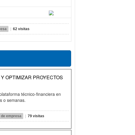
resa
|
62 visitas
R Y OPTIMIZAR PROYECTOS
plataforma técnico-financiera en
as o semanas.
il de empresa
|
79 visitas