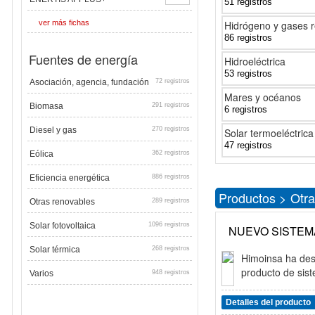
51 registros
ver más fichas
Hidrógeno y gases 
86 registros
Fuentes de energía
Hidroeléctrica
53 registros
Asociación, agencia, fundación
72 registros
Mares y océanos
Biomasa
291 registros
6 registros
Diesel y gas
270 registros
Solar termoeléctrica
47 registros
Eólica
362 registros
Eficiencia energética
886 registros
Productos > Otra
Otras renovables
289 registros
Solar fotovoltaica
1096 registros
NUEVO SISTEMA
Solar térmica
268 registros
Himoinsa ha des
producto de sist
Varios
948 registros
Detalles del producto