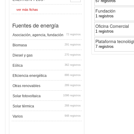
57 registros
ver más fichas
Fundación
1 registros
Fuentes de energía
Oficina Comercial
1 registros
Asociación, agencia, fundación
72 registros
Plataforma tecnológ
Biomasa
291 registros
7 registros
Diesel y gas
270 registros
Eólica
362 registros
Eficiencia energética
886 registros
Otras renovables
289 registros
Solar fotovoltaica
1096 registros
Solar térmica
268 registros
Varios
948 registros