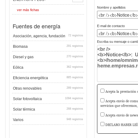
Nombre y apellidos
ver más fichas
Fuentes de energía
E-mail de contacto
Asociación, agencia, fundación
72 registros
Escriba su mensaje o cambi
Biomasa
291 registros
Diesel y gas
270 registros
Eólica
362 registros
Eficiencia energética
885 registros
Otras renovables
289 registros
Acepta la prestación d
Solar fotovoltaica
1094 registros
Acepta envío de comun
servicios que ofrecemos,
Solar térmica
268 registros
Acepta envio de newsl
Varios
948 registros
DECLARO HABER LEÍ