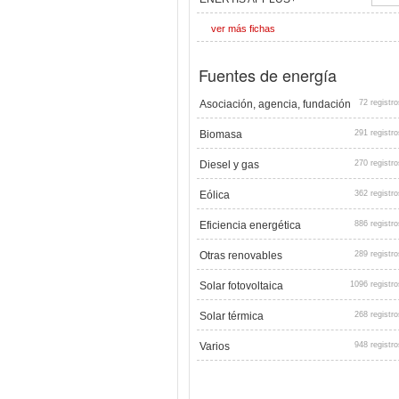
ver más fichas
Fuentes de energía
Asociación, agencia, fundación
72 registro
Biomasa
291 registro
Diesel y gas
270 registro
Eólica
362 registro
Eficiencia energética
886 registro
Otras renovables
289 registro
Solar fotovoltaica
1096 registro
Solar térmica
268 registro
Varios
948 registro