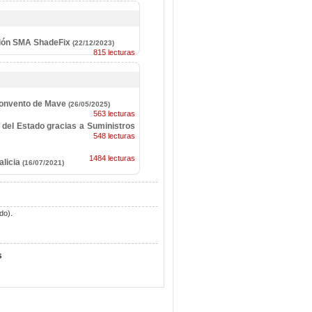
ución SMA ShadeFix
(22/12/2023)
815 lecturas
 Convento de Mave
(26/05/2025)
563 lecturas
 del Estado gracias a Suministros
548 lecturas
1484 lecturas
alicia
(16/07/2021)
do).
s