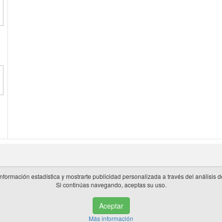
información estadística y mostrarte publicidad personalizada a través del análisis
Si continúas navegando, aceptas su uso.
 en España.
Aceptar
de privacidad
|
Cookies
|
Aviso legal
|
Información adicional
|
miembros 
Más información