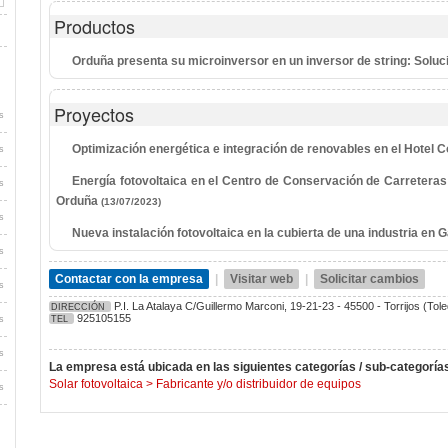
Productos
Orduña presenta su microinversor en un inversor de string: Sol
Proyectos
s
Optimización energética e integración de renovables en el Hotel
s
Energía fotovoltaica en el Centro de Conservación de Carreteras
s
Orduña
(13/07/2023)
s
Nueva instalación fotovoltaica en la cubierta de una industria en G
s
Contactar con la empresa
|
Visitar web
|
Solicitar cambios
s
P.I. La Atalaya C/Guillermo Marconi, 19-21-23 - 45500 - Torrijos (Tole
DIRECCIÓN
925105155
s
TEL
s
La empresa está ubicada en las siguientes categorías / sub-categoría
Solar fotovoltaica
>
Fabricante y/o distribuidor de equipos
s