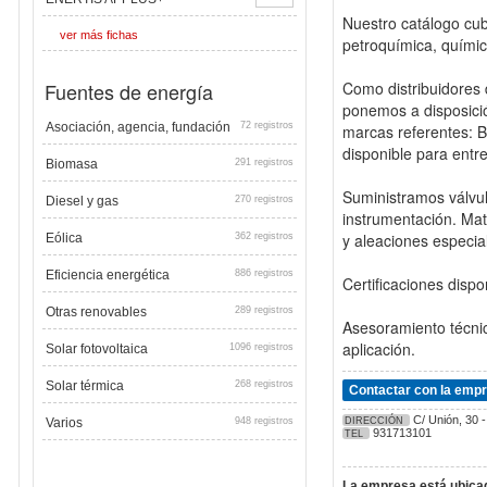
Nuestro catálogo cubr
ver más fichas
petroquímica, químic
Fuentes de energía
Como distribuidores 
ponemos a disposició
Asociación, agencia, fundación
72 registros
marcas referentes: 
disponible para entr
Biomasa
291 registros
Suministramos válvul
Diesel y gas
270 registros
instrumentación. Mat
y aleaciones especia
Eólica
362 registros
Eficiencia energética
886 registros
Certificaciones disp
Otras renovables
289 registros
Asesoramiento técni
aplicación.
Solar fotovoltaica
1096 registros
Solar térmica
268 registros
Contactar con la emp
C/ Unión, 30
Varios
948 registros
DIRECCIÓN
931713101
TEL
La empresa está ubicad