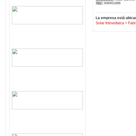
848451888
TEL
La empresa está ubicad
Solar fotovoltaica
>
Fabr