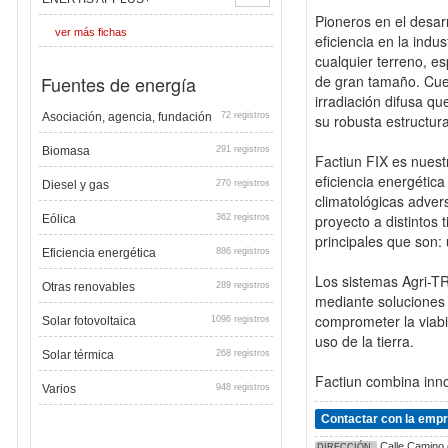
Pioneros en el desarr
ver más fichas
eficiencia en la ind
cualquier terreno, e
Fuentes de energía
de gran tamaño. Cue
irradiación difusa qu
Asociación, agencia, fundación
72 registros
su robusta estructur
Biomasa
291 registros
Factiun FIX es nuestr
eficiencia energética
Diesel y gas
270 registros
climatológicas adver
proyecto a distintos
Eólica
362 registros
principales que son: 
Eficiencia energética
886 registros
Los sistemas Agri-TR
Otras renovables
289 registros
mediante soluciones 
comprometer la viabil
Solar fotovoltaica
1096 registros
uso de la tierra.
Solar térmica
268 registros
Factiun combina innov
Varios
948 registros
Contactar con la emp
Calle Camino d
DIRECCIÓN