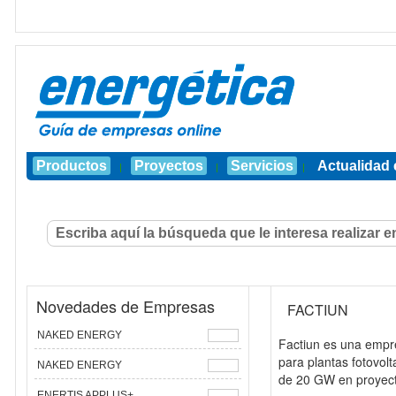
Productos
Proyectos
Servicios
Actualidad 
|
|
|
Novedades de Empresas
FACTIUN
NAKED ENERGY
Factiun es una empre
para plantas fotovol
NAKED ENERGY
de 20 GW en proyect
ENERTIS APPLUS+